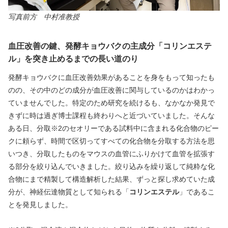
写真前方　中村准教授
血圧改善の鍵、発酵キョウバクの主成分「コリンエステ
ル」を突き止めるまでの長い道のり
発酵キョウバクに血圧改善効果があることを身をもって知ったも
のの、その中のどの成分が血圧改善に関与しているのかはわかっ
ていませんでした。特定のため研究を続けるも、なかなか発見で
きずに時は過ぎ博士課程も終わりへと近づいていました。そんな
ある日、分取※2のセオリーである試料中に含まれる化合物のピー
クに頼らず、時間で区切ってすべての化合物を分取する方法を思
いつき、分取したものをマウスの血管にふりかけて血管を拡張す
る部分を絞り込んでいきました。絞り込みを繰り返して純粋な化
合物にまで精製して構造解析した結果、ずっと探し求めていた成
分が、神経伝達物質として知られる「
コリンエステル
」であるこ
とを発見しました。