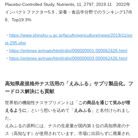
Placebo-Controlled Study, Nutrients, 11, 2797, 2019.11　2022年
インパクトファクター5.9，栄養・食品学分野でのランキング17/8
8、Top19.3%
・
https://www.shinshu-u.ac.jp/faculty/agriculture/news/2019/11/po
st-295.php
・
https://prtimes.jp/main/html/rd/p/000000001.000062426.html
・
https://prtimes.jp/main/html/rd/p/000000003.000062426.html
高知県産規格外ナス活用の「えみふる」サプリ製品化。フ
ードロス解決にも貢献
世界初の機能性ナスサプリメントは「
この商品を通じて笑みが増
えるように
」という想いを込めて「
えみふる
」と名付けられまし
た。
えみふるの原料には、ナスの生産量が国内第１位の高知県産のナ
ス（高知なす）が使用されています。市場に出回らずに廃棄され