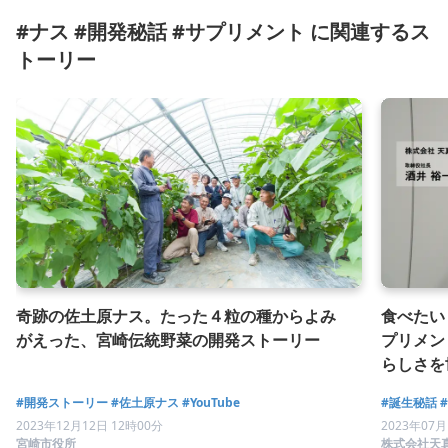
#ナス #開発秘話 #サプリメント に関連するス
トーリー
奇跡の佐土原ナス。たった４粒の種からよみ
食べたい
がえった、宮崎伝統野菜の開発ストーリー
プリメン
らしさを
品開発秘
#開発ストーリー
#佐土原ナス
#YouTube
#誕生秘話
2023年12月12日 12時00分
2023年07月
宮崎市役所
株式会社天