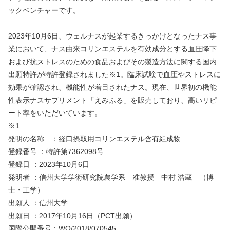
ックベンチャーです。
2023年10月6日、ウェルナスが起業するきっかけとなったナス事
業において、ナス由来コリンエステルを有効成分とする血圧降下
および抗ストレスのための食品およびその製造方法に関する国内
出願特許が特許登録されました※1。臨床試験で血圧やストレスに
効果が確認され、機能性が着目されたナス。現在、世界初の機能
性表示ナスサプリメント「えみふる」を販売しており、高いリピ
ート率をいただいています。
※1
発明の名称　：経口摂取用コリンエステル含有組成物
登録番号 ：特許第7362098号 
登録日 ：2023年10月6日
発明者 ：信州大学学術研究院農学系　准教授　中村 浩蔵　（博
士・工学）
出願人 ：信州大学
出願日 ：2017年10月16日（PCT出願）
国際公開番号：WO/2018/070545