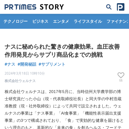
テクノロジー
ビジネス
エンタメ
ライフスタイル
ファイナン
ナスに秘められた驚きの健康効果。血圧改善
作用発見からサプリ商品化までの挑戦
#ナス
#開発秘話
#サプリメント
2024年3月18日 10時10分
株式会社ウェルナス
11
株式会社ウェルナスは、2017年5月に、当時信州大学農学部の博
士研究員だった小山（現・代表取締役社長）と同大学の中村浩蔵
准教授（現・社外取締役）によって共同で設立されました。ウェ
ルナスの事業は「ナス事業」「AI食事業」「機能性表示届出支援
事業」の3つで構成されており、「食」で実効的な健康を届けると
いう理念のもと、革新的な「未来の食」を創るヘルス・フードテ