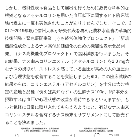
しかし、機能性表示食品として届出を行うために必要な科学的な
根拠となるアセチルコリンを用いた血圧低下に関するヒト臨床試
験は過去に一度も実施されたことがありませんでした。そこで、2
017~2019年度に信州大学が研究代表を務めた農林水産省の革新的
技術開発・緊急展開事業（うち経営体強化プロジェクト）「新規
機能性成分によるナス高付加価値化のための機能性表示食品開
発」（ナス高機能化プロジェクト）で臨床試験を行いました。そ
の結果、ナス由来コリンエステル（アセチルコリン）を2.3 mg含
むナスの摂取が、ストレスを感じている血圧が高めの人の血圧お
よび心理状態を改善することを実証しました※3。この臨床試験の
結果からは、コリンエステル（アセチルコリン）を十分に含む特
定の産地と品種（例えば高知なす）の生鮮ナス100g、約2本分を
摂取すれば血圧や心理状態の改善が期待できるといえますが、も
っと気軽に日常に取り入れてもらえるようにと、有効なナス由来
コリンエステルを含有するナス粉末をサプリメントにして販売す
ることを決めました。