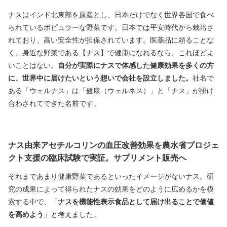
ナスはインド北東部を原産とし、日本だけでなく世界各国で食べ
られているポピュラーな野菜です。日本では平安時代から栽培さ
れており、高い安全性が担保されています。医薬品に頼ることな
く、身近な野菜である【ナス】で健康になれるなら、これほどよ
いことはない。
自分が実際にナスで体感した健康効果を多くの方
に、世界中に届けたいという想いで会社を設立しました。
社名で
ある「ウェルナス」は「健康（ウェルネス）」と「ナス」が掛け
合わされてできた名前です。
ナス由来アセチルコリンの血圧改善効果を農水省プロジェ
クト支援の臨床試験で実証。サプリメント販売へ
それまであまり健康野菜であるといったイメージがないナス。研
究の成果によって得られたナスの効果をどのように広めるかを模
索する中で、「
ナスを機能性表示食品として届け出ることで価値
を高めよう
」と考えました。