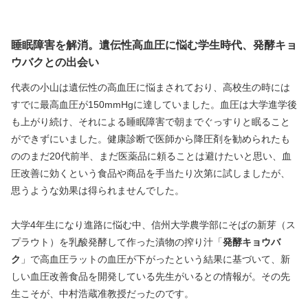
睡眠障害を解消。遺伝性高血圧に悩む学生時代、発酵キョ
ウバクとの出会い
代表の小山は遺伝性の高血圧に悩まされており、高校生の時には
すでに最高血圧が150mmHgに達していました。血圧は大学進学後
も上がり続け、それによる睡眠障害で朝までぐっすりと眠ること
ができずにいました。健康診断で医師から降圧剤を勧められたも
ののまだ20代前半、まだ医薬品に頼ることは避けたいと思い、血
圧改善に効くという食品や商品を手当たり次第に試しましたが、
思うような効果は得られませんでした。
大学4年生になり進路に悩む中、信州大学農学部にそばの新芽（ス
プラウト）を乳酸発酵して作った漬物の搾り汁「
発酵キョウバ
ク
」で高血圧ラットの血圧が下がったという結果に基づいて、新
しい血圧改善食品を開発している先生がいるとの情報が。その先
生こそが、中村浩蔵准教授だったのです。