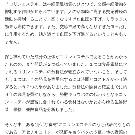
「コリンエステル」は神経伝達物質のひとつで、交感神経活動を
抑制する作用が知られています。人の活動時に高まる交感神経の
活動を抑制することで、高くなりすぎた血圧を下げ、リラックス
効果も期待できます。また、交感神経で高くなりすぎた血圧だけ
に作用するため、効き過ぎて血圧を下げ過ぎるということもあり
ません。
探し求めていた成分の正体がコリンエステルであることがわかっ
たものの、まだ問題が２つ残っていました。１つは食品素材に含
まれるコリンエステルの分析法が確立されていないこと。そして
もう１つは、この発見を実用化するには時間とコストがかかり過
ぎるという２つの壁がありました。分析法の開発と確立までに約
４年の歳月を費やしながら、発酵キョウバクの代わりとなるコリ
ンエステルが豊富に含まれている食材はないかとあらゆる生鮮野
菜、果物、発酵食品を分析しました。
そんな中、ある”身近な食材”にコリンエステルのうち代表的なもの
である「アセチルコリン」が発酵キョウバクの５倍、他の野菜の