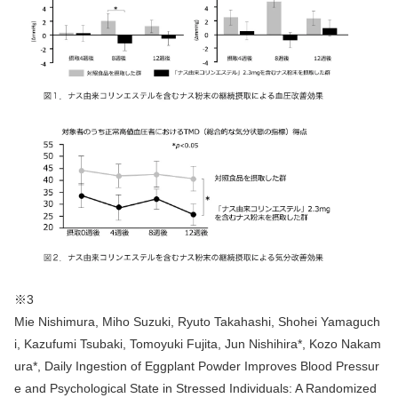
※3
Mie Nishimura, Miho Suzuki, Ryuto Takahashi, Shohei Yamaguch
i, Kazufumi Tsubaki, Tomoyuki Fujita, Jun Nishihira*, Kozo Nakam
ura*, Daily Ingestion of Eggplant Powder Improves Blood Pressur
e and Psychological State in Stressed Individuals: A Randomized 